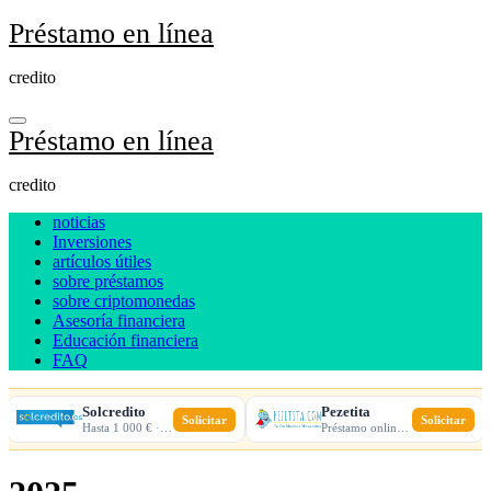
Ir
Préstamo en línea
al
contenido
credito
Préstamo en línea
credito
noticias
Inversiones
artículos útiles
sobre préstamos
sobre criptomonedas
Asesoría financiera
Educación financiera
FAQ
Solcredito
Pezetita
Solicitar
Solicitar
Hasta 1 000 € · 30 días · 100% online
Préstamo online · Aprobación rápida