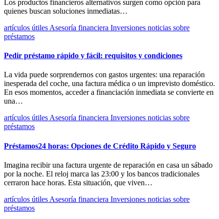
Los productos financieros alternativos surgen como opción para
quienes buscan soluciones inmediatas…
artículos útiles
Asesoría financiera
Inversiones
noticias
sobre
préstamos
Pedir préstamo rápido y fácil: requisitos y condiciones
La vida puede sorprendernos con gastos urgentes: una reparación
inesperada del coche, una factura médica o un imprevisto doméstico.
En esos momentos, acceder a financiación inmediata se convierte en
una…
artículos útiles
Asesoría financiera
Inversiones
noticias
sobre
préstamos
Préstamos24 horas: Opciones de Crédito Rápido y Seguro
Imagina recibir una factura urgente de reparación en casa un sábado
por la noche. El reloj marca las 23:00 y los bancos tradicionales
cerraron hace horas. Esta situación, que viven…
artículos útiles
Asesoría financiera
Inversiones
noticias
sobre
préstamos