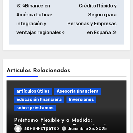
«Binance en
Crédito Rápido y
de
América Latina:
Seguro para
entradas
integración y
Personas y Empresas
ventajas regionales»
en España
Artículos Relacionados
artículos útiles
Asesoría financiera
Educación financiera
Inversiones
sobre préstamos
Préstamo Flexible y a Medida:
Soluciones Financieras Personalizadas
администратор
diciembre 25, 2025