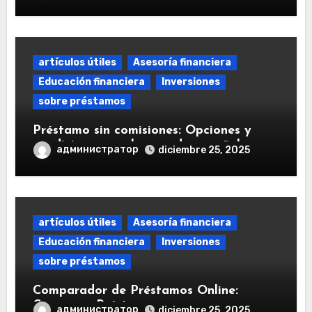
artículos útiles
Asesoría financiera
Educación financiera
Inversiones
sobre préstamos
Préstamo sin comisiones: Opciones y
condiciones en el mercado español
администратор
diciembre 25, 2025
artículos útiles
Asesoría financiera
Educación financiera
Inversiones
sobre préstamos
Comparador de Préstamos Online:
Comparar Préstamos
администратор
diciembre 25, 2025