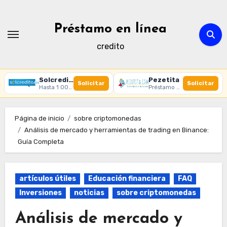
Ir
al
Préstamo en línea
contenido
credito
Solcredito
Pezetita
Solicitar
Solicitar
Hasta 1 000 € · 30 días · 100% online
Préstamo online · Aprobación rápida
Página de inicio
sobre criptomonedas
Análisis de mercado y herramientas de trading en Binance:
Guía Completa
artículos útiles
Educación financiera
FAQ
Inversiones
noticias
sobre criptomonedas
Análisis de mercado y