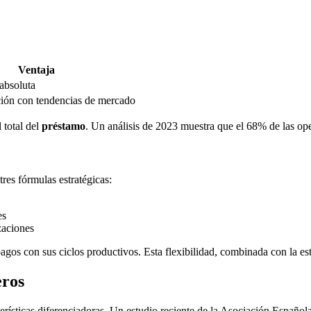
Ventaja
 absoluta
ción con tendencias de mercado
 total del
préstamo
. Un análisis de 2023 muestra que el 68% de las oper
res fórmulas estratégicas:
es
zaciones
pagos con sus ciclos productivos. Esta flexibilidad, combinada con la estr
eros
cterísticas diferenciadoras. Un estudio reciente de la Asociación Españ