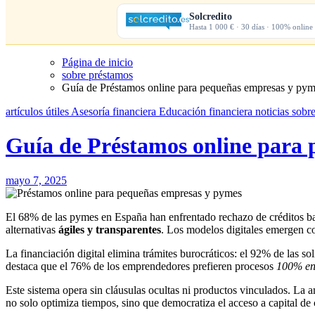
Solcredito
Hasta 1 000 € · 30 días · 100% online
Página de inicio
sobre préstamos
Guía de Préstamos online para pequeñas empresas y py
artículos útiles
Asesoría financiera
Educación financiera
noticias
sobr
Guía de Préstamos online para
mayo 7, 2025
El 68% de las pymes en España han enfrentado rechazo de créditos bancarios en los últimos dos años. Esta cifra revela una brecha crítica en el acceso a financiación tradicional, impulsando la demanda de
alternativas
ágiles y transparentes
. Los modelos digitales emergen c
La financiación digital elimina trámites burocráticos: el 92% de las 
destaca que el 76% de los emprendedores prefieren procesos
100% en
Este sistema opera sin cláusulas ocultas ni productos vinculados. La a
no solo optimiza tiempos, sino que democratiza el acceso a capital de 