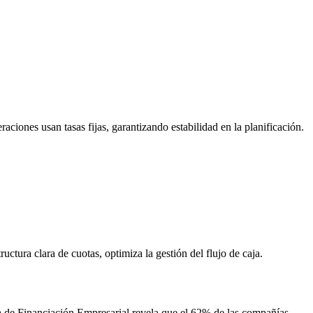
aciones usan tasas fijas, garantizando estabilidad en la planificación.
uctura clara de cuotas, optimiza la gestión del flujo de caja.
ola de Financiación Empresarial revela que el 62% de las compañías