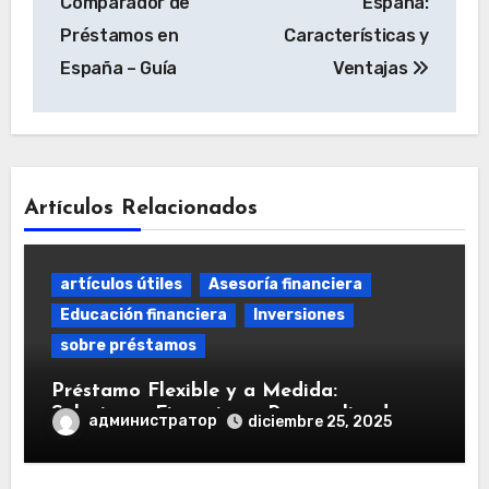
Comparador de
España:
entradas
Préstamos en
Características y
España – Guía
Ventajas
Artículos Relacionados
artículos útiles
Asesoría financiera
Educación financiera
Inversiones
sobre préstamos
Préstamo Flexible y a Medida:
Soluciones Financieras Personalizadas
администратор
diciembre 25, 2025