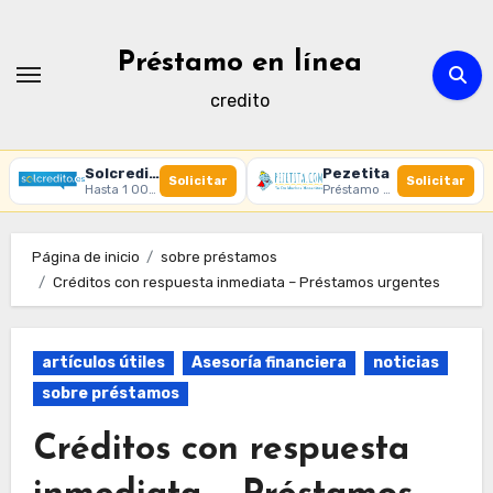
Ir
al
Préstamo en línea
contenido
credito
Solcredito
Pezetita
Solicitar
Solicitar
Hasta 1 000 € · 30 días · 100% online
Préstamo online · Aprobación rápida
Página de inicio
sobre préstamos
Créditos con respuesta inmediata – Préstamos urgentes
artículos útiles
Asesoría financiera
noticias
sobre préstamos
Créditos con respuesta