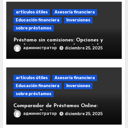
artículos útiles
Asesoría financiera
Educación financiera
Inversiones
sobre préstamos
Préstamo sin comisiones: Opciones y
condiciones en el mercado español
администратор
diciembre 25, 2025
artículos útiles
Asesoría financiera
Educación financiera
Inversiones
sobre préstamos
Comparador de Préstamos Online:
Comparar Préstamos
администратор
diciembre 25, 2025