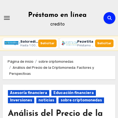
Ir
al
Préstamo en línea
contenido
credito
Solcredito
Pezetita
Solicitar
Solicitar
Hasta 1 000 € · 30 días · 100% online
Préstamo online · Aprobación rápida
Página de inicio
sobre criptomonedas
Análisis del Precio de la Criptomoneda: Factores y
Perspectivas
Asesoría financiera
Educación financiera
Inversiones
noticias
sobre criptomonedas
Análisis del Precio de la