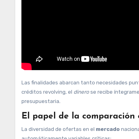
Las finalidades abarcan tanto necesidades pun
créditos revolving, el
dinero
se recibe íntegrament
presupuestaria.
El papel de la comparación
La diversidad de ofertas en el
mercado
naciona
automáticamente variables críticas: