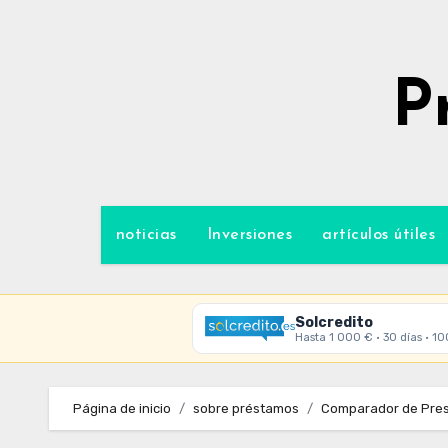
Ir
al
contenido
P
noticias
Inversiones
artículos útiles
Solcredito
Hasta 1 000 € · 30 días · 1
Página de inicio
sobre préstamos
Comparador de Pres