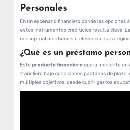
Personales
En un escenario financiero donde las opciones s
estos instrumentos crediticios resulta clave. La
conceptual mantiene su relevancia estratégica
¿Qué es un préstamo person
Este
producto financiero
opera mediante un a
transfiere bajo condiciones pactadas de plazo, i
múltiples objetivos, desde cubrir gastos educa