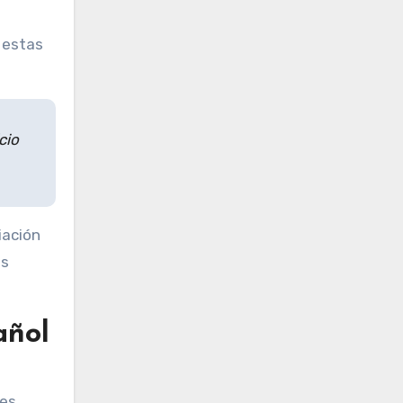
 estas
cio
iación
es
añol
les