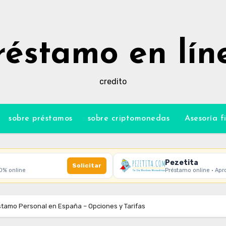
réstamo en lín
credito
sobre préstamos
sobre criptomonedas
Asesoría f
Pezetita
Solicitar
00% online
Préstamo online · Apr
tamo Personal en España – Opciones y Tarifas