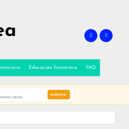
ea
inanciera
Educación financiera
FAQ
Solicitar
obación rápida