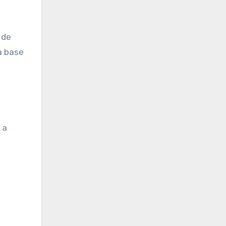
 de
a base
 a