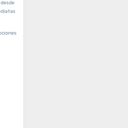
: desde
ediatas
opciones