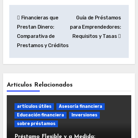
Navegación
Financieras que
Guía de Préstamos
de
Prestan Dinero:
para Emprendedores:
entradas
Comparativa de
Requisitos y Tasas
Prestamos y Créditos
Artículos Relacionados
artículos útiles
Asesoría financiera
Educación financiera
Inversiones
sobre préstamos
Préstamo Flexible y a Medida: