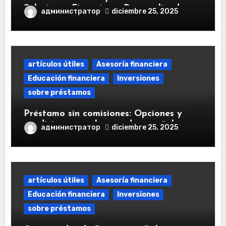
Soluciones Financieras Personalizadas
администратор
diciembre 25, 2025
artículos útiles
Asesoría financiera
Educación financiera
Inversiones
sobre préstamos
Préstamo sin comisiones: Opciones y
condiciones en el mercado español
администратор
diciembre 25, 2025
artículos útiles
Asesoría financiera
Educación financiera
Inversiones
sobre préstamos