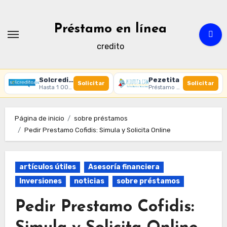
Ir
al
Préstamo en línea
contenido
credito
Solcredito
Pezetita
Solicitar
Solicitar
Hasta 1 000 € · 30 días · 100% online
Préstamo online · Aprobación rápida
Página de inicio
sobre préstamos
Pedir Prestamo Cofidis: Simula y Solicita Online
artículos útiles
Asesoría financiera
Inversiones
noticias
sobre préstamos
Pedir Prestamo Cofidis: