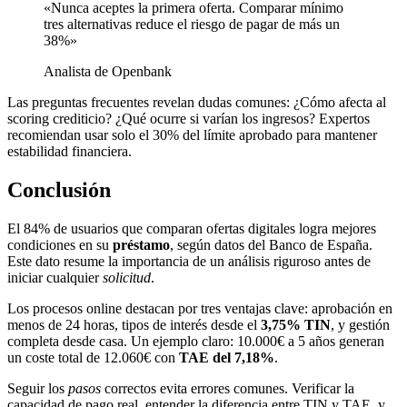
«Nunca aceptes la primera oferta. Comparar mínimo
tres alternativas reduce el riesgo de pagar de más un
38%»
Analista de Openbank
Las preguntas frecuentes revelan dudas comunes: ¿Cómo afecta al
scoring crediticio? ¿Qué ocurre si varían los ingresos? Expertos
recomiendan usar solo el 30% del límite aprobado para mantener
estabilidad financiera.
Conclusión
El 84% de usuarios que comparan ofertas digitales logra mejores
condiciones en su
préstamo
, según datos del Banco de España.
Este dato resume la importancia de un análisis riguroso antes de
iniciar cualquier
solicitud
.
Los procesos online destacan por tres ventajas clave: aprobación en
menos de 24 horas, tipos de interés desde el
3,75% TIN
, y gestión
completa desde casa. Un ejemplo claro: 10.000€ a 5 años generan
un coste total de 12.060€ con
TAE del 7,18%
.
Seguir los
pasos
correctos evita errores comunes. Verificar la
capacidad de pago real, entender la diferencia entre TIN y TAE, y