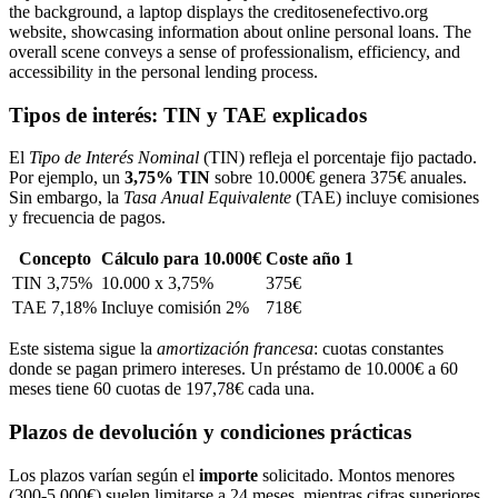
Tipos de interés: TIN y TAE explicados
El
Tipo de Interés Nominal
(TIN) refleja el porcentaje fijo pactado.
Por ejemplo, un
3,75% TIN
sobre 10.000€ genera 375€ anuales.
Sin embargo, la
Tasa Anual Equivalente
(TAE) incluye comisiones
y frecuencia de pagos.
Concepto
Cálculo para 10.000€
Coste año 1
TIN 3,75%
10.000 x 3,75%
375€
TAE 7,18%
Incluye comisión 2%
718€
Este sistema sigue la
amortización francesa
: cuotas constantes
donde se pagan primero intereses. Un préstamo de 10.000€ a 60
meses tiene 60 cuotas de 197,78€ cada una.
Plazos de devolución y condiciones prácticas
Los plazos varían según el
importe
solicitado. Montos menores
(300-5.000€) suelen limitarse a 24 meses, mientras cifras superiores