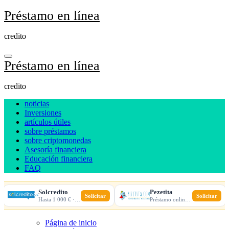
Ir
Préstamo en línea
al
contenido
credito
Préstamo en línea
credito
noticias
Inversiones
artículos útiles
sobre préstamos
sobre criptomonedas
Asesoría financiera
Educación financiera
FAQ
Solcredito
Pezetita
Solicitar
Solicitar
Hasta 1 000 € · 30 días · 100% online
Préstamo online · Aprobación rápida
Página de inicio