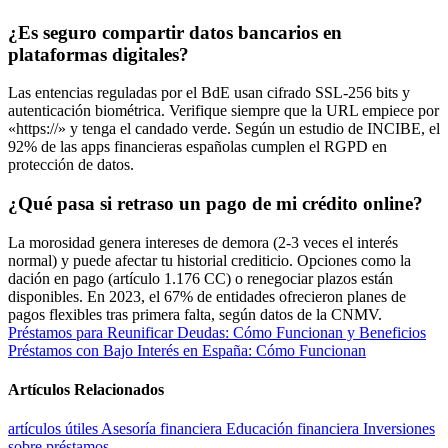
¿Es seguro compartir datos bancarios en
plataformas digitales?
Las entencias reguladas por el BdE usan cifrado SSL-256 bits y
autenticación biométrica. Verifique siempre que la URL empiece por
«https://» y tenga el candado verde. Según un estudio de INCIBE, el
92% de las apps financieras españolas cumplen el RGPD en
protección de datos.
¿Qué pasa si retraso un pago de mi crédito online?
La morosidad genera intereses de demora (2-3 veces el interés
normal) y puede afectar tu historial crediticio. Opciones como la
dación en pago (artículo 1.176 CC) o renegociar plazos están
disponibles. En 2023, el 67% de entidades ofrecieron planes de
pagos flexibles tras primera falta, según datos de la CNMV.
Navegación
Préstamos para Reunificar Deudas: Cómo Funcionan y Beneficios
Préstamos con Bajo Interés en España: Cómo Funcionan
de
entradas
Artículos Relacionados
artículos útiles
Asesoría financiera
Educación financiera
Inversiones
sobre préstamos