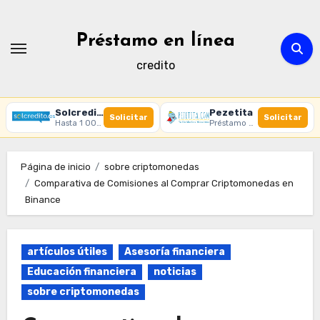
Ir
al
Préstamo en línea
contenido
credito
Solcredito
Pezetita
Solicitar
Solicitar
Hasta 1 000 € · 30 días · 100% online
Préstamo online · Aprobación rápida
Página de inicio
sobre criptomonedas
Comparativa de Comisiones al Comprar Criptomonedas en
Binance
artículos útiles
Asesoría financiera
Educación financiera
noticias
sobre criptomonedas