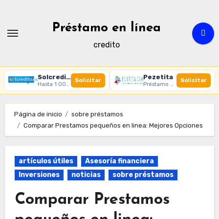
Ir
al
Préstamo en línea
contenido
credito
Solcredito
Pezetita
Solicitar
Solicitar
Hasta 1 000 € · 30 días · 100% online
Préstamo online · Aprobación rápida
Página de inicio
sobre préstamos
Comparar Prestamos pequeños en linea: Mejores Opciones
artículos útiles
Asesoría financiera
Inversiones
noticias
sobre préstamos
Comparar Prestamos