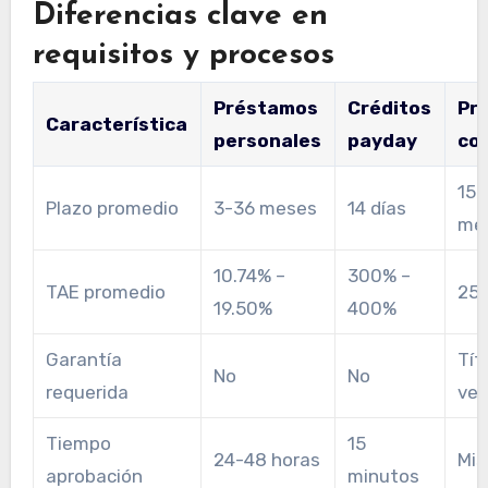
Diferencias clave en
requisitos y procesos
Préstamos
Créditos
Pr
Característica
personales
payday
con
15 
Plazo promedio
3-36 meses
14 días
me
10.74% –
300% –
TAE promedio
25%
19.50%
400%
Garantía
Tít
No
No
requerida
veh
Tiempo
15
24-48 horas
Mis
aprobación
minutos