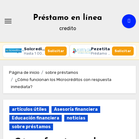
Ir
al
Préstamo en línea
contenido
credito
Solcredito
Pezetita
Solicitar
Solicitar
Hasta 1 000 € · 30 días · 100% online
Préstamo online · Aprobación rápida
Página de inicio
sobre préstamos
¿Cómo funcionan los Microcréditos con respuesta
inmediata?
artículos útiles
Asesoría financiera
Educación financiera
noticias
sobre préstamos