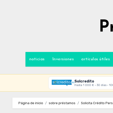
Ir
al
contenido
P
noticias
Inversiones
artículos útiles
Solcredito
Hasta 1 000 € · 30 días · 1
Página de inicio
sobre préstamos
Solicita Crédito Per