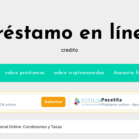
réstamo en lín
credito
sobre préstamos
sobre criptomonedas
Asesoría f
Pezetita
Solicitar
00% online
Préstamo online · Apr
sonal Online: Condiciones y Tasas