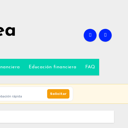
ea
inanciera
Educación financiera
FAQ
Solicitar
obación rápida