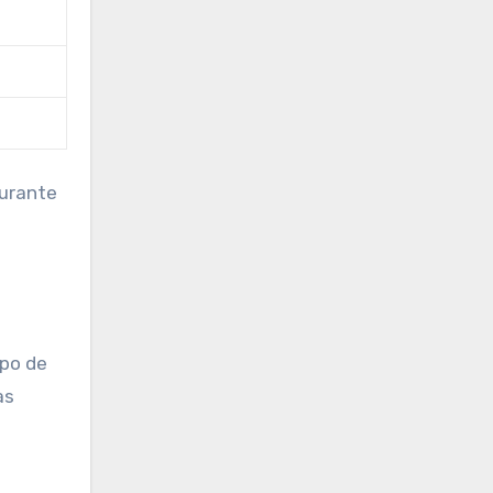
durante
ipo de
as