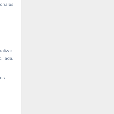
onales.
alizar
iliada,
tos