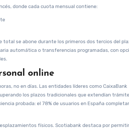
ancés, donde cada cuota mensual contiene:
nte
total se abone durante los primeros dos tercios del pla
aria automática o transferencias programadas, con opc
des.
rsonal online
horas, no en días. Las entidades líderes como CaixaBank
superando los plazos tradicionales que extendían trámit
ficiencia probada: el 78% de usuarios en España completa
esplazamientos físicos. Scotiabank destaca por permitir