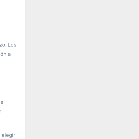
zo. Los
ión a
es
n
 elegir