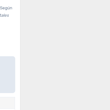
. Según
tales