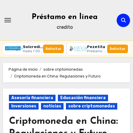
Ir
al
Préstamo en línea
contenido
credito
Solcredito
Pezetita
Solicitar
Solicitar
Hasta 1 000 € · 30 días · 100% online
Préstamo online · Aprobación rápida
Página de inicio
sobre criptomonedas
Criptomoneda en China: Regulaciones y Futuro
Asesoría financiera
Educación financiera
Inversiones
noticias
sobre criptomonedas
Criptomoneda en China: