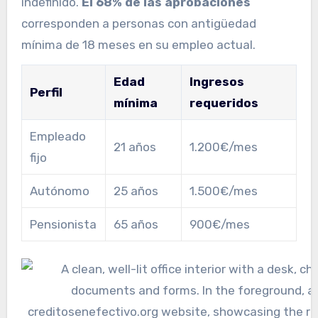
indefinido.
El 68% de las aprobaciones
corresponden a personas con antigüedad
mínima de 18 meses en su empleo actual.
Edad
Ingresos
Perfil
mínima
requeridos
Empleado
21 años
1.200€/mes
fijo
Autónomo
25 años
1.500€/mes
Pensionista
65 años
900€/mes