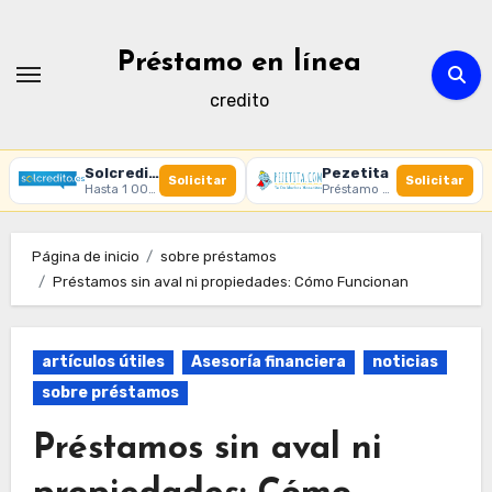
Ir
al
Préstamo en línea
contenido
credito
Solcredito
Pezetita
Solicitar
Solicitar
Hasta 1 000 € · 30 días · 100% online
Préstamo online · Aprobación rápida
Página de inicio
sobre préstamos
Préstamos sin aval ni propiedades: Cómo Funcionan
artículos útiles
Asesoría financiera
noticias
sobre préstamos
Préstamos sin aval ni