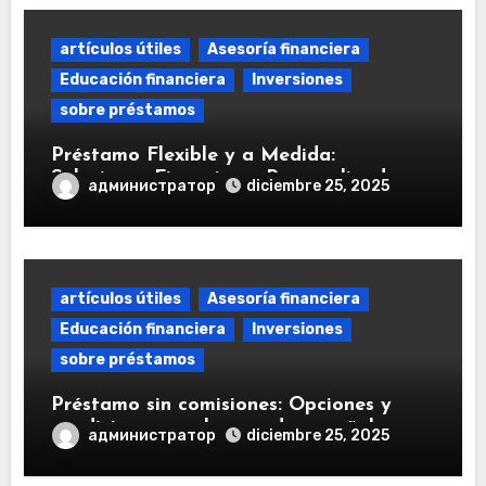
artículos útiles
Asesoría financiera
Educación financiera
Inversiones
sobre préstamos
Préstamo Flexible y a Medida:
Soluciones Financieras Personalizadas
администратор
diciembre 25, 2025
artículos útiles
Asesoría financiera
Educación financiera
Inversiones
sobre préstamos
Préstamo sin comisiones: Opciones y
condiciones en el mercado español
администратор
diciembre 25, 2025