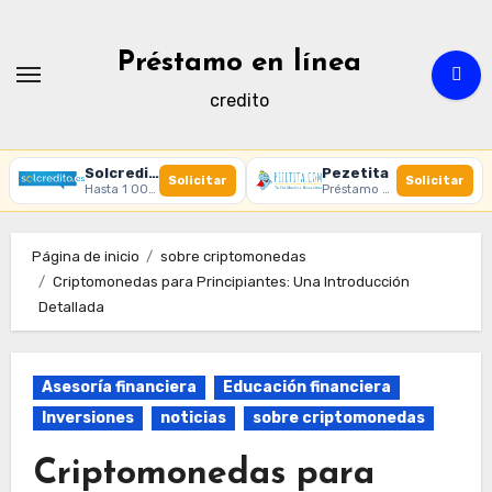
Ir
al
Préstamo en línea
contenido
credito
Solcredito
Pezetita
Solicitar
Solicitar
Hasta 1 000 € · 30 días · 100% online
Préstamo online · Aprobación rápida
Página de inicio
sobre criptomonedas
Criptomonedas para Principiantes: Una Introducción
Detallada
Asesoría financiera
Educación financiera
Inversiones
noticias
sobre criptomonedas
Criptomonedas para