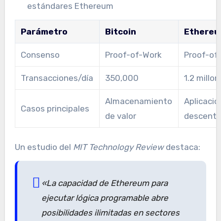
estándares Ethereum
Parámetro
Bitcoin
Ethere
Consenso
Proof-of-Work
Proof-of
Transacciones/día
350,000
1.2 millo
Almacenamiento
Aplicacio
Casos principales
de valor
descentr
Un estudio del
MIT Technology Review
destaca:
«La capacidad de Ethereum para
ejecutar lógica programable abre
posibilidades ilimitadas en sectores