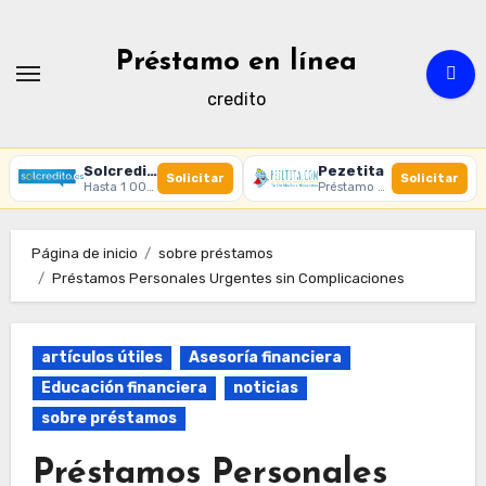
Ir
al
Préstamo en línea
contenido
credito
Solcredito
Pezetita
Solicitar
Solicitar
Hasta 1 000 € · 30 días · 100% online
Préstamo online · Aprobación rápida
Página de inicio
sobre préstamos
Préstamos Personales Urgentes sin Complicaciones
artículos útiles
Asesoría financiera
Educación financiera
noticias
sobre préstamos
Préstamos Personales