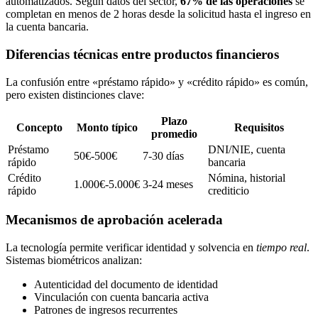
automatizados. Según datos del sector,
67% de las operaciones
se
completan en menos de 2 horas desde la solicitud hasta el ingreso en
la cuenta bancaria.
Diferencias técnicas entre productos financieros
La confusión entre «préstamo rápido» y «crédito rápido» es común,
pero existen distinciones clave:
Plazo
Concepto
Monto típico
Requisitos
promedio
Préstamo
DNI/NIE, cuenta
50€-500€
7-30 días
rápido
bancaria
Crédito
Nómina, historial
1.000€-5.000€
3-24 meses
rápido
crediticio
Mecanismos de aprobación acelerada
La tecnología permite verificar identidad y solvencia en
tiempo real
.
Sistemas biométricos analizan:
Autenticidad del documento de identidad
Vinculación con cuenta bancaria activa
Patrones de ingresos recurrentes