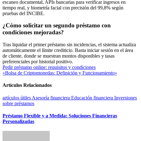
escaneo documental, APIs bancarias para verificar ingresos en
tiempo real, y biometría facial con precisión del 99,8% según
pruebas del INCIBE.
¿Cómo solicitar un segundo préstamo con
condiciones mejoradas?
Tras liquidar el primer préstamo sin incidencias, el sistema actualiza
automáticamente el límite crediticio. Basta iniciar sesión en el área
de cliente, donde se muestran montos disponibles y tasas
preferenciales por historial positivo.
Navegación
Pedir préstamo online: requisitos y condiciones
«Bolsa de Criptomonedas: Definición y Funcionamiento»
de
entradas
Artículos Relacionados
artículos útiles
Asesoría financiera
Educación financiera
Inversiones
sobre préstamos
Préstamo Flexible y a Medida: Soluciones Financieras
Personalizadas