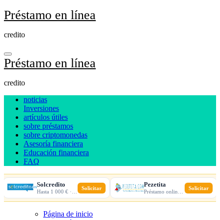
Ir
Préstamo en línea
al
contenido
credito
Préstamo en línea
credito
noticias
Inversiones
artículos útiles
sobre préstamos
sobre criptomonedas
Asesoría financiera
Educación financiera
FAQ
Solcredito
Pezetita
Solicitar
Solicitar
Hasta 1 000 € · 30 días · 100% online
Préstamo online · Aprobación rápida
Página de inicio