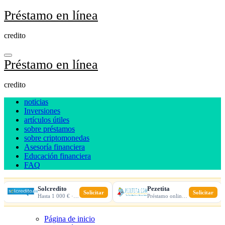
Ir
Préstamo en línea
al
contenido
credito
Préstamo en línea
credito
noticias
Inversiones
artículos útiles
sobre préstamos
sobre criptomonedas
Asesoría financiera
Educación financiera
FAQ
Solcredito
Pezetita
Solicitar
Solicitar
Hasta 1 000 € · 30 días · 100% online
Préstamo online · Aprobación rápida
Página de inicio