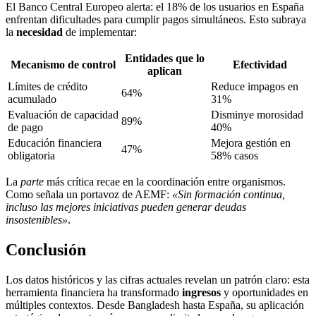
El Banco Central Europeo alerta: el 18% de los usuarios en España
enfrentan dificultades para cumplir pagos simultáneos. Esto subraya
la
necesidad
de implementar:
Entidades que lo
Mecanismo de control
Efectividad
aplican
Límites de crédito
Reduce impagos en
64%
acumulado
31%
Evaluación de capacidad
Disminye morosidad
89%
de pago
40%
Educación financiera
Mejora gestión en
47%
obligatoria
58% casos
La
parte
más crítica recae en la coordinación entre organismos.
Como señala un portavoz de AEMF:
«Sin formación continua,
incluso las mejores iniciativas pueden generar deudas
insostenibles»
.
Conclusión
Los datos históricos y las cifras actuales revelan un patrón claro: esta
herramienta financiera ha transformado
ingresos
y oportunidades en
múltiples contextos. Desde Bangladesh hasta España, su aplicación