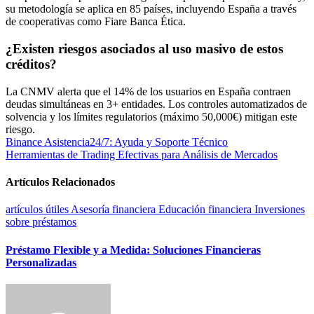
su metodología se aplica en 85 países, incluyendo España a través
de cooperativas como Fiare Banca Ética.
¿Existen riesgos asociados al uso masivo de estos
créditos?
La CNMV alerta que el 14% de los usuarios en España contraen
deudas simultáneas en 3+ entidades. Los controles automatizados de
solvencia y los límites regulatorios (máximo 50,000€) mitigan este
riesgo.
Navegación
Binance Asistencia24/7: Ayuda y Soporte Técnico
Herramientas de Trading Efectivas para Análisis de Mercados
de
entradas
Artículos Relacionados
artículos útiles
Asesoría financiera
Educación financiera
Inversiones
sobre préstamos
Préstamo Flexible y a Medida: Soluciones Financieras
Personalizadas