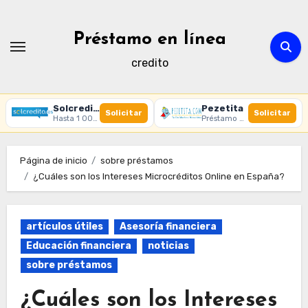
Ir
al
Préstamo en línea
contenido
credito
Solcredito
Pezetita
Solicitar
Solicitar
Hasta 1 000 € · 30 días · 100% online
Préstamo online · Aprobación rápida
Página de inicio
sobre préstamos
¿Cuáles son los Intereses Microcréditos Online en España?
artículos útiles
Asesoría financiera
Educación financiera
noticias
sobre préstamos
¿Cuáles son los Intereses