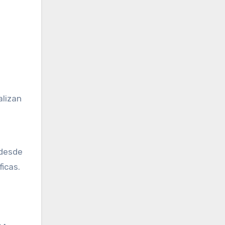
a
alizan
 desde
icas.