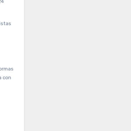
24
istas
formas
a con