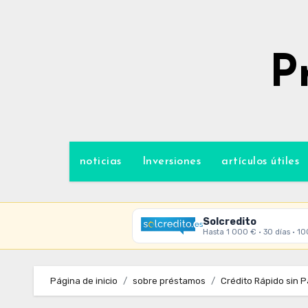
Ir
al
contenido
P
noticias
Inversiones
artículos útiles
Solcredito
Hasta 1 000 € · 30 días · 1
Página de inicio
sobre préstamos
Crédito Rápido sin 