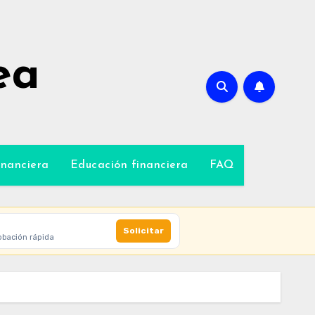
ea
inanciera
Educación financiera
FAQ
Solicitar
obación rápida