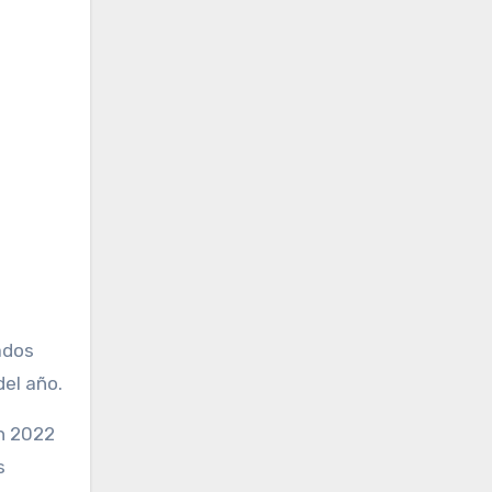
ados
del año.
en 2022
s