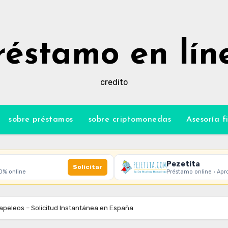
réstamo en lín
credito
sobre préstamos
sobre criptomonedas
Asesoría f
Pezetita
Solicitar
00% online
Préstamo online · Apr
Papeleos – Solicitud Instantánea en España