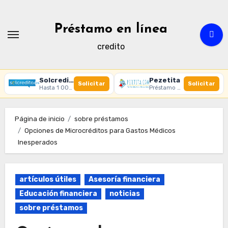
Ir
al
Préstamo en línea
contenido
credito
Solcredito
Pezetita
Solicitar
Solicitar
Hasta 1 000 € · 30 días · 100% online
Préstamo online · Aprobación rápida
Página de inicio
sobre préstamos
Opciones de Microcréditos para Gastos Médicos
Inesperados
artículos útiles
Asesoría financiera
Educación financiera
noticias
sobre préstamos