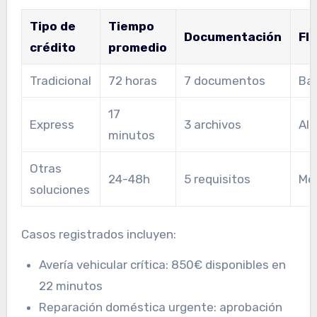
Tipo de
Tiempo
Documentación
Fle
crédito
promedio
Tradicional
72 horas
7 documentos
Ba
17
Express
3 archivos
Alt
minutos
Otras
24-48h
5 requisitos
Me
soluciones
Casos registrados incluyen:
Avería vehicular crítica: 850€ disponibles en
22 minutos
Reparación doméstica urgente: aprobación