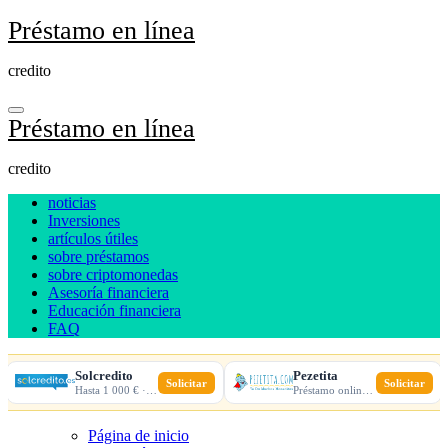
Ir
Préstamo en línea
al
contenido
credito
Préstamo en línea
credito
noticias
Inversiones
artículos útiles
sobre préstamos
sobre criptomonedas
Asesoría financiera
Educación financiera
FAQ
Solcredito
Pezetita
Solicitar
Solicitar
Hasta 1 000 € · 30 días · 100% online
Préstamo online · Aprobación rápida
Página de inicio