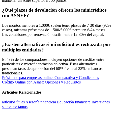
mantener un score superior a 700 puntos.
¿Qué plazos de devolución ofrecen los minicréditos
con ASNEF?
Los montos menores a 1.000€ suelen tener plazos de 7-30 días (92%
casos), mientras préstamos de 1.500-5.000€ permiten 6-24 meses.
Las comisiones por renovación oscilan entre 12-30% del capital.
¿Existen alternativas si mi solicitud es rechazada por
múltiples entidades?
El 43% de los comparadores incluyen opciones de créditos entre
particulares o microfinanciación colectiva. Estas alternativas
presentan tasas de aprobación del 68% frente al 22% en bancos
tradicionales.
Navegación
Préstamos para empresas online: Comparativa y Condiciones
Crédito Online con Asnef: Opciones y Requisitos
de
entradas
Artículos Relacionados
artículos útiles
Asesoría financiera
Educación financiera
Inversiones
sobre préstamos