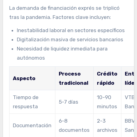
La demanda de financiación exprés se triplicó
tras la pandemia. Factores clave incluyen:
Inestabilidad laboral en sectores específicos
Digitalización masiva de servicios bancarios
Necesidad de liquidez inmediata para
autónomos
Proceso
Crédito
Enti
Aspecto
tradicional
rápido
líde
Tiempo de
10-90
VTB,
5-7 días
respuesta
minutos
Banc
6-8
2-3
BBVA
Documentación
documentos
archivos
Sant