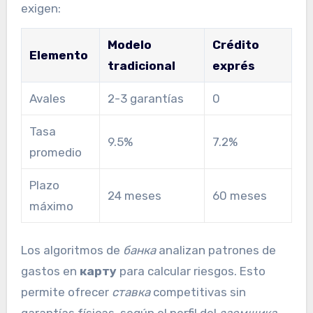
exigen:
Modelo
Crédito
Elemento
tradicional
exprés
Avales
2-3 garantías
0
Tasa
9.5%
7.2%
promedio
Plazo
24 meses
60 meses
máximo
Los algoritmos de
банка
analizan patrones de
gastos en
карту
para calcular riesgos. Esto
permite ofrecer
ставка
competitivas sin
garantías físicas, según el perfil del
заемщика
.