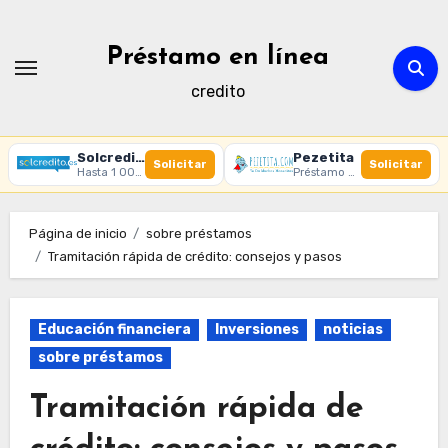
Ir
al
Préstamo en línea
contenido
credito
Solcredito
Pezetita
Solicitar
Solicitar
Hasta 1 000 € · 30 días · 100% online
Préstamo online · Aprobación rápida
Página de inicio
sobre préstamos
Tramitación rápida de crédito: consejos y pasos
Educación financiera
Inversiones
noticias
sobre préstamos
Tramitación rápida de