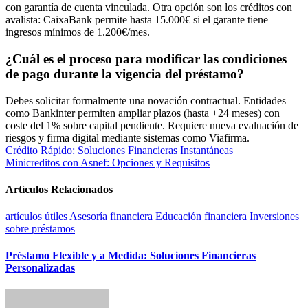
con garantía de cuenta vinculada. Otra opción son los créditos con
avalista: CaixaBank permite hasta 15.000€ si el garante tiene
ingresos mínimos de 1.200€/mes.
¿Cuál es el proceso para modificar las condiciones
de pago durante la vigencia del préstamo?
Debes solicitar formalmente una novación contractual. Entidades
como Bankinter permiten ampliar plazos (hasta +24 meses) con
coste del 1% sobre capital pendiente. Requiere nueva evaluación de
riesgos y firma digital mediante sistemas como Viafirma.
Navegación
Crédito Rápido: Soluciones Financieras Instantáneas
Minicreditos con Asnef: Opciones y Requisitos
de
entradas
Artículos Relacionados
artículos útiles
Asesoría financiera
Educación financiera
Inversiones
sobre préstamos
Préstamo Flexible y a Medida: Soluciones Financieras
Personalizadas