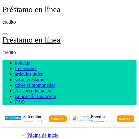
Ir
Préstamo en línea
al
contenido
credito
Préstamo en línea
credito
noticias
Inversiones
artículos útiles
sobre préstamos
sobre criptomonedas
Asesoría financiera
Educación financiera
FAQ
Solcredito
Pezetita
Solicitar
Solicitar
Hasta 1 000 € · 30 días · 100% online
Préstamo online · Aprobación rápida
Página de inicio