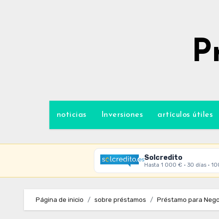
Ir
al
contenido
P
noticias
Inversiones
artículos útiles
Solcredito
Hasta 1 000 € · 30 días · 1
Página de inicio
sobre préstamos
Préstamo para Negoc