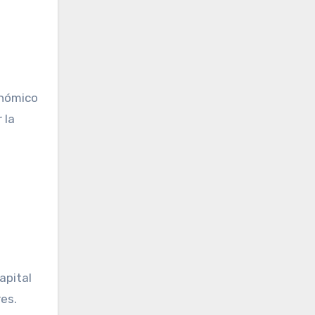
onómico
 la
apital
es.