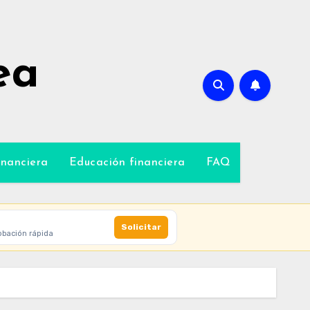
ea
inanciera
Educación financiera
FAQ
Solicitar
obación rápida