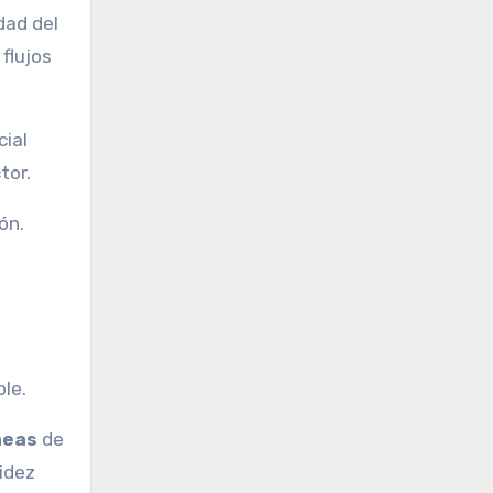
dad del
flujos
cial
tor.
ón.
le.
neas
de
idez