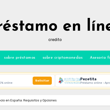
réstamo en lín
credito
sobre préstamos
sobre criptomonedas
Asesoría f
Pezetita
Solicitar
00% online
Préstamo online · Apr
io en España: Requisitos y Opciones