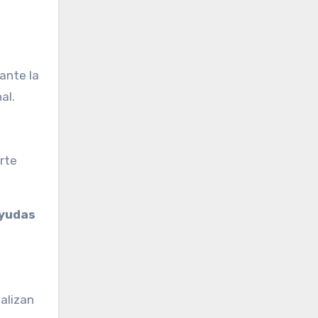
ante la
al.
rte
yudas
alizan