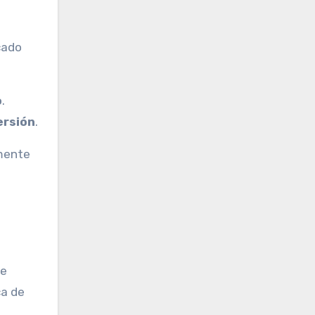
cado
o
.
ersión
.
amente
de
ca de