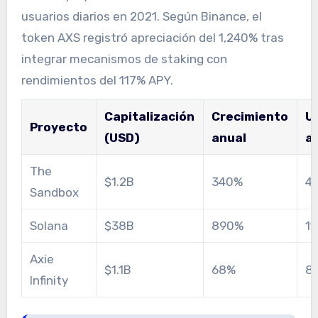
usuarios diarios en 2021. Según Binance, el
token AXS registró apreciación del 1,240% tras
integrar mecanismos de staking con
rendimientos del 117% APY.
Capitalización
Crecimiento
U
Proyecto
(USD)
anual
a
The
$1.2B
340%
4
Sandbox
Solana
$38B
890%
11
Axie
$1.1B
68%
8
Infinity