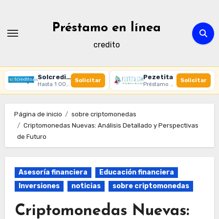
Ir
al
Préstamo en línea
contenido
credito
Solcredito
Pezetita
Solicitar
Solicitar
Hasta 1 000 € · 30 días · 100% online
Préstamo online · Aprobación rápida
Página de inicio
sobre criptomonedas
Criptomonedas Nuevas: Análisis Detallado y Perspectivas
de Futuro
Asesoría financiera
Educación financiera
Inversiones
noticias
sobre criptomonedas
Criptomonedas Nuevas: