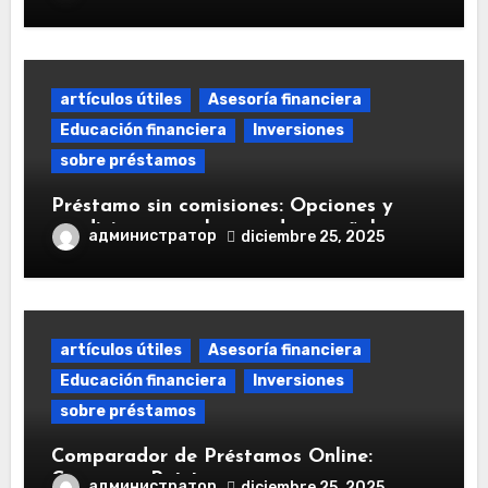
artículos útiles
Asesoría financiera
Educación financiera
Inversiones
sobre préstamos
Préstamo sin comisiones: Opciones y
condiciones en el mercado español
администратор
diciembre 25, 2025
artículos útiles
Asesoría financiera
Educación financiera
Inversiones
sobre préstamos
Comparador de Préstamos Online:
Comparar Préstamos
администратор
diciembre 25, 2025