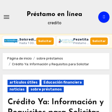
Ir
al
Préstamo en línea
contenido
credito
Solcredito
Pezetita
Solicitar
Solicitar
Hasta 1 000 € · 30 días · 100% online
Préstamo online · Aprobación rápida
Página de inicio
sobre préstamos
Crédito Ya: Información y Requisitos para Solicitar
artículos útiles
Educación financiera
noticias
sobre préstamos
Crédito Ya: Información y