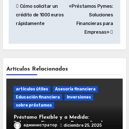
Cómo solicitar un
«Préstamos Pymes:
de
crédito de 1000 euros
Soluciones
entradas
rápidamente
Financieras para
Empresas»
Artículos Relacionados
artículos útiles
Asesoría financiera
Educación financiera
Inversiones
sobre préstamos
Préstamo Flexible y a Medida:
Soluciones Financieras Personalizadas
администратор
diciembre 25, 2025