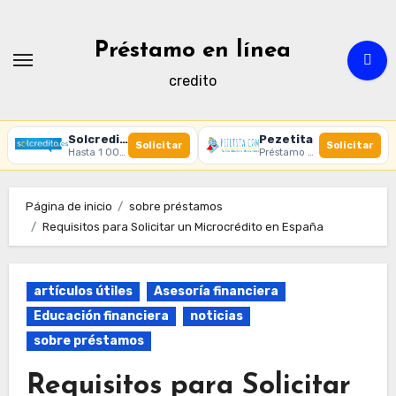
Ir
al
Préstamo en línea
contenido
credito
Solcredito
Pezetita
Solicitar
Solicitar
Hasta 1 000 € · 30 días · 100% online
Préstamo online · Aprobación rápida
Página de inicio
sobre préstamos
Requisitos para Solicitar un Microcrédito en España
artículos útiles
Asesoría financiera
Educación financiera
noticias
sobre préstamos
Requisitos para Solicitar