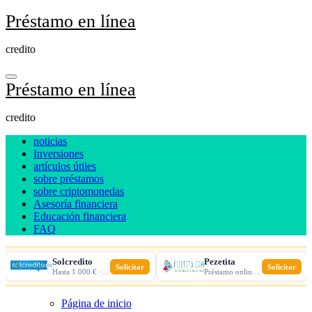
Ir
Préstamo en línea
al
contenido
credito
Préstamo en línea
credito
noticias
Inversiones
artículos útiles
sobre préstamos
sobre criptomonedas
Asesoría financiera
Educación financiera
FAQ
Solcredito
Pezetita
Solicitar
Solicitar
Hasta 1 000 € · 30 días · 100% online
Préstamo online · Aprobación rápida
Página de inicio