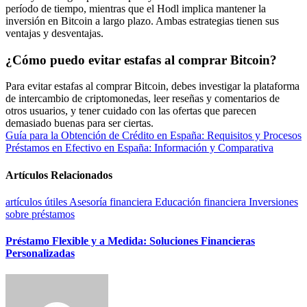
período de tiempo, mientras que el Hodl implica mantener la
inversión en Bitcoin a largo plazo. Ambas estrategias tienen sus
ventajas y desventajas.
¿Cómo puedo evitar estafas al comprar Bitcoin?
Para evitar estafas al comprar Bitcoin, debes investigar la plataforma
de intercambio de criptomonedas, leer reseñas y comentarios de
otros usuarios, y tener cuidado con las ofertas que parecen
demasiado buenas para ser ciertas.
Navegación
Guía para la Obtención de Crédito en España: Requisitos y Procesos
Préstamos en Efectivo en España: Información y Comparativa
de
entradas
Artículos Relacionados
artículos útiles
Asesoría financiera
Educación financiera
Inversiones
sobre préstamos
Préstamo Flexible y a Medida: Soluciones Financieras
Personalizadas