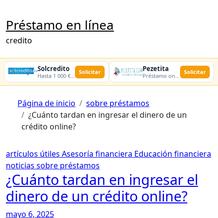
Ir
al
Préstamo en línea
contenido
credito
Solcredito
Pezetita
Solicitar
Solicitar
Hasta 1 000 € · 30 días · 100% online
Préstamo online · Aprobación rápida
Página de inicio
sobre préstamos
¿Cuánto tardan en ingresar el dinero de un
crédito online?
artículos útiles
Asesoría financiera
Educación financiera
noticias
sobre préstamos
¿Cuánto tardan en ingresar el
dinero de un crédito online?
mayo 6, 2025