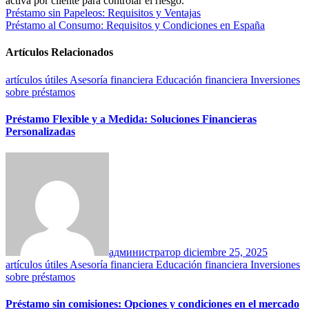
activa por cliente para controlar el riesgo.
Navegación
Préstamo sin Papeleos: Requisitos y Ventajas
Préstamo al Consumo: Requisitos y Condiciones en España
de
entradas
Artículos Relacionados
artículos útiles
Asesoría financiera
Educación financiera
Inversiones
sobre préstamos
Préstamo Flexible y a Medida: Soluciones Financieras
Personalizadas
администратор
diciembre 25, 2025
artículos útiles
Asesoría financiera
Educación financiera
Inversiones
sobre préstamos
Préstamo sin comisiones: Opciones y condiciones en el mercado