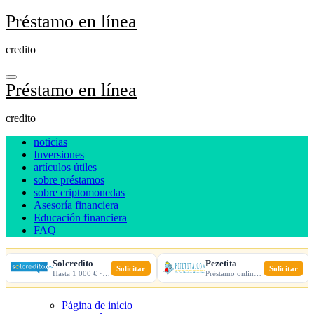
Ir
Préstamo en línea
al
contenido
credito
Préstamo en línea
credito
noticias
Inversiones
artículos útiles
sobre préstamos
sobre criptomonedas
Asesoría financiera
Educación financiera
FAQ
Solcredito
Pezetita
Solicitar
Solicitar
Hasta 1 000 € · 30 días · 100% online
Préstamo online · Aprobación rápida
Página de inicio