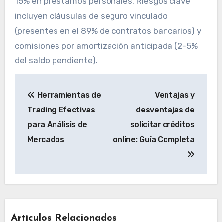
15% en préstamos personales. Riesgos clave
incluyen cláusulas de seguro vinculado
(presentes en el 89% de contratos bancarios) y
comisiones por amortización anticipada (2-5%
del saldo pendiente).
Navegación
Herramientas de
Ventajas y
de
Trading Efectivas
desventajas de
entradas
para Análisis de
solicitar créditos
Mercados
online: Guía Completa
Artículos Relacionados