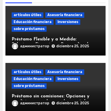
artículos útiles
Asesoría financiera
Educación financiera
Inversiones
sobre préstamos
Préstamo Flexible y a Medida:
Soluciones Financieras Personalizadas
администратор
diciembre 25, 2025
artículos útiles
Asesoría financiera
Educación financiera
Inversiones
sobre préstamos
Préstamo sin comisiones: Opciones y
condiciones en el mercado español
администратор
diciembre 25, 2025