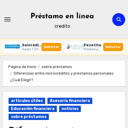
Ir
al
Préstamo en línea
contenido
credito
Solcredito
Pezetita
Solicitar
Solicitar
Hasta 1 000 € · 30 días · 100% online
Préstamo online · Aprobación rápida
Página de inicio
sobre préstamos
Diferencias entre microcréditos y préstamos personales:
¿Cuál Elegir?
artículos útiles
Asesoría financiera
Educación financiera
noticias
sobre préstamos