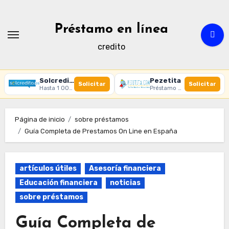
Ir
al
Préstamo en línea
contenido
credito
Solcredito
Pezetita
Solicitar
Solicitar
Hasta 1 000 € · 30 días · 100% online
Préstamo online · Aprobación rápida
Página de inicio
sobre préstamos
Guía Completa de Prestamos On Line en España
artículos útiles
Asesoría financiera
Educación financiera
noticias
sobre préstamos
Guía Completa de