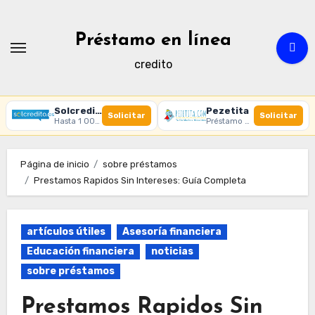
Ir
al
Préstamo en línea
contenido
credito
Solcredito
Pezetita
Solicitar
Solicitar
Hasta 1 000 € · 30 días · 100% online
Préstamo online · Aprobación rápida
Página de inicio
sobre préstamos
Prestamos Rapidos Sin Intereses: Guía Completa
artículos útiles
Asesoría financiera
Educación financiera
noticias
sobre préstamos
Prestamos Rapidos Sin