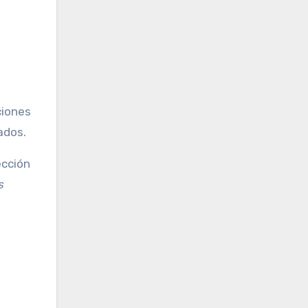
ciones
ados.
ección
s