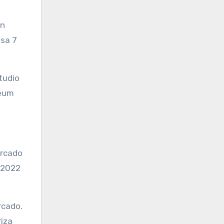
on
esa 7
tudio
reum
ercado
n 2022
rcado.
riza