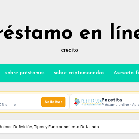
réstamo en lín
credito
sobre préstamos
sobre criptomonedas
Asesoría f
Pezetita
Solicitar
00% online
Préstamo online · Apr
nicas: Definición, Tipos y Funcionamiento Detallado