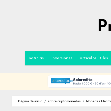
Ir
al
contenido
P
noticias
Inversiones
artículos útiles
Solcredito
Hasta 1 000 € · 30 días · 1
Página de inicio
sobre criptomonedas
Monedas Electró