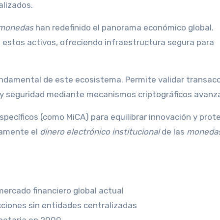
alizados.
omonedas
han redefinido el panorama económico global.
 estos activos, ofreciendo infraestructura segura para
fundamental de este ecosistema. Permite validar transac
a y seguridad mediante mecanismos criptográficos avanz
ecíficos (como MiCA) para equilibrar innovación y prot
aramente el
dinero electrónico institucional
de las
moneda
ercado financiero global actual
cciones sin entidades centralizadas
onetaria en 2009