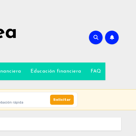
ea
inanciera
Educación financiera
FAQ
Solicitar
obación rápida