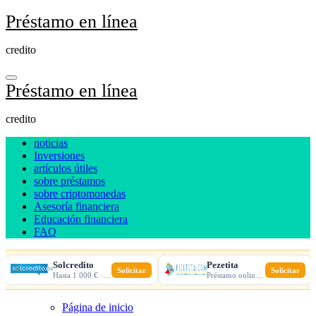
Ir
Préstamo en línea
al
contenido
credito
Préstamo en línea
credito
noticias
Inversiones
artículos útiles
sobre préstamos
sobre criptomonedas
Asesoría financiera
Educación financiera
FAQ
Solcredito
Pezetita
Solicitar
Solicitar
Hasta 1 000 € · 30 días · 100% online
Préstamo online · Aprobación rápida
Página de inicio