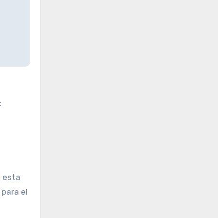
:
n esta
 para el