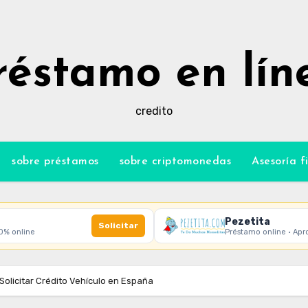
réstamo en lín
credito
sobre préstamos
sobre criptomonedas
Asesoría f
Pezetita
Solicitar
00% online
Préstamo online · Apr
Solicitar Crédito Vehículo en España