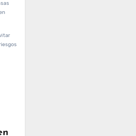
asas
 en
vitar
riesgos
en