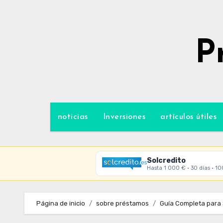
Ir
al
contenido
P
noticias
Inversiones
artículos útiles
Solcredito
Hasta 1 000 € · 30 días · 1
Página de inicio
sobre préstamos
Guía Completa para 