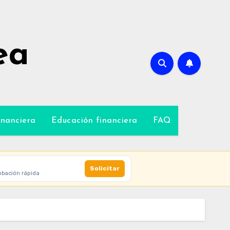
ea
inanciera
Educación financiera
FAQ
Solicitar
obación rápida