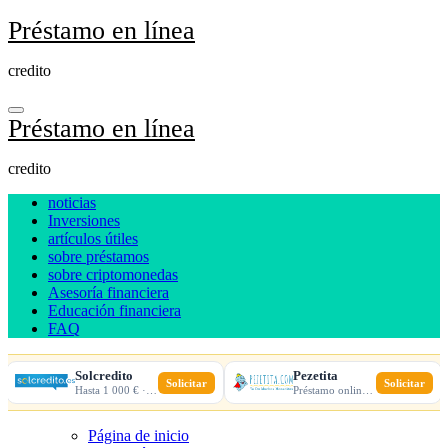
Ir
Préstamo en línea
al
contenido
credito
Préstamo en línea
credito
noticias
Inversiones
artículos útiles
sobre préstamos
sobre criptomonedas
Asesoría financiera
Educación financiera
FAQ
Solcredito
Pezetita
Solicitar
Solicitar
Hasta 1 000 € · 30 días · 100% online
Préstamo online · Aprobación rápida
Página de inicio