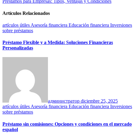
Préstamos para Empresas: Tipos, Ventajas y Condiciones
de
entradas
Artículos Relacionados
artículos útiles
Asesoría financiera
Educación financiera
Inversiones
sobre préstamos
Préstamo Flexible y a Medida: Soluciones Financieras
Personalizadas
администратор
diciembre 25, 2025
artículos útiles
Asesoría financiera
Educación financiera
Inversiones
sobre préstamos
Préstamo sin comisiones: Opciones y condiciones en el mercado
español