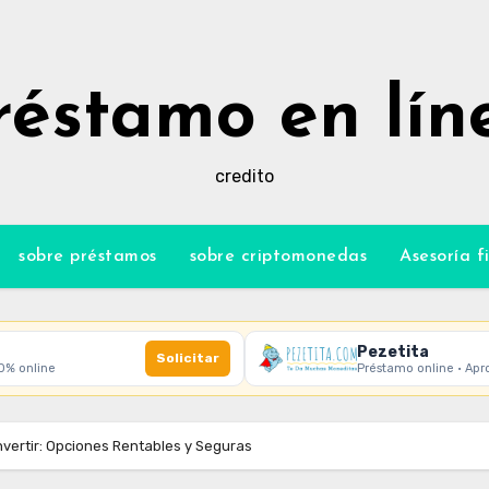
réstamo en lín
credito
sobre préstamos
sobre criptomonedas
Asesoría f
Pezetita
Solicitar
00% online
Préstamo online · Apr
vertir: Opciones Rentables y Seguras