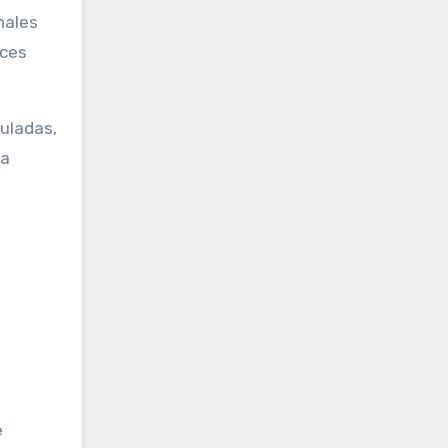
nales
ices
uladas,
ra
e