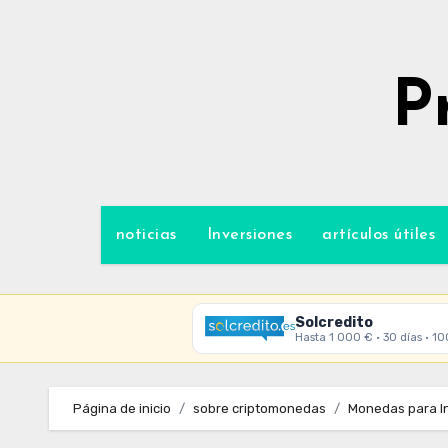
Ir
al
contenido
P
noticias
Inversiones
artículos útiles
Solcredito
Hasta 1 000 € · 30 días · 1
Página de inicio
sobre criptomonedas
Monedas para In