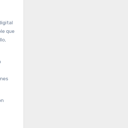
igital
ble que
lo,
n
ones
on