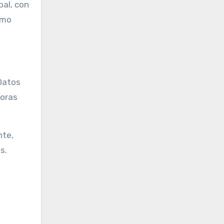
bal, con
mo
Datos
joras
nte,
s.