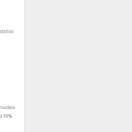
 datos
 núcleo
al 19%