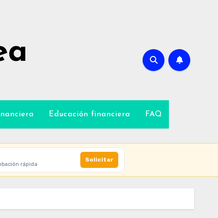
ea
inanciera
Educación financiera
FAQ
Solicitar
obación rápida