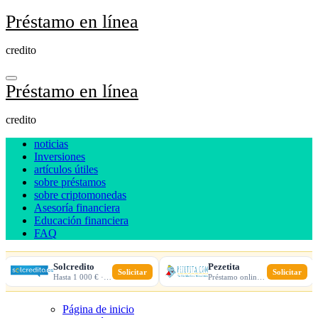
Ir
Préstamo en línea
al
contenido
credito
Préstamo en línea
credito
noticias
Inversiones
artículos útiles
sobre préstamos
sobre criptomonedas
Asesoría financiera
Educación financiera
FAQ
Solcredito
Pezetita
Solicitar
Solicitar
Hasta 1 000 € · 30 días · 100% online
Préstamo online · Aprobación rápida
Página de inicio