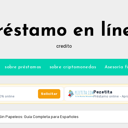
réstamo en lín
credito
sobre préstamos
sobre criptomonedas
Asesoría f
Pezetita
Solicitar
00% online
Préstamo online · Apr
Sin Papeleos: Guía Completa para Españoles