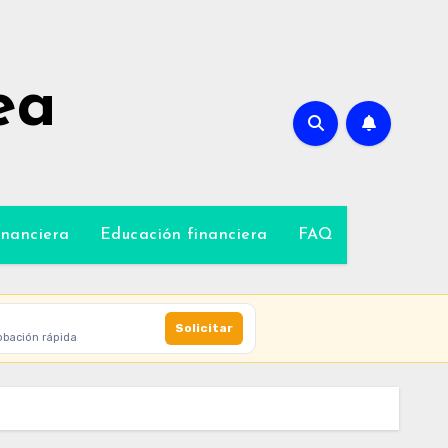
ea
inanciera
Educación financiera
FAQ
Solicitar
obación rápida