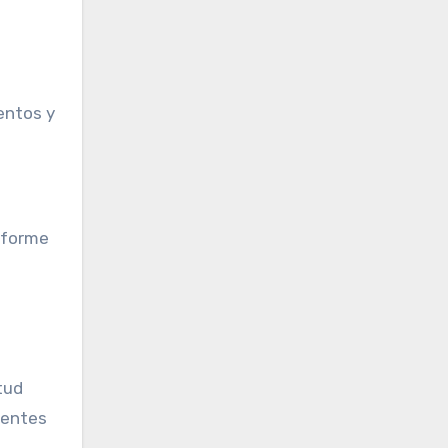
entos y
nforme
tud
gentes