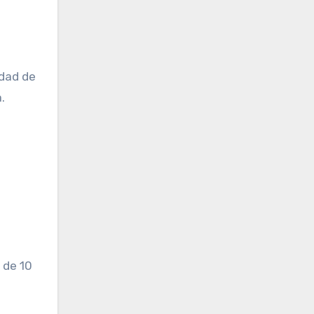
idad de
.
 de 10