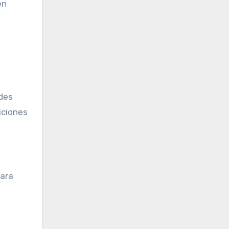
en
ades
iciones
para