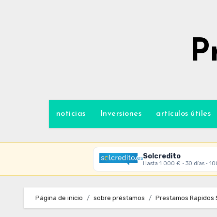
Ir
al
contenido
P
noticias
Inversiones
artículos útiles
Solcredito
Hasta 1 000 € · 30 días · 1
Página de inicio
sobre préstamos
Prestamos Rapidos 