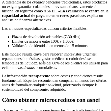
A diferencia de los
créditos
bancarios tradicionales, estos productos
no exigen garantías colaterales ni revisan exhaustivamente el
historial en registros como ASNEF.
«La evaluación se centra en la
capacidad actual de pago, no en errores pasados»
, explica un
analista de finanzas alternativas.
Las
entidades
especializadas utilizan criterios flexibles:
Plazos de devolución adaptables (7-30 días)
Límites de importe entre 100€ y 1.000€
Validación de identidad en menos de 15 minutos
Este modelo resulta clave para resolver imprevistos urgentes:
reparaciones domésticas, gastos médicos o cubrir desfases
temporales de liquidez. Más del 68% de los
clientes
los utilizan para
evitar nuevas
deudas
acumulativas.
La
información transparente
sobre costes y condiciones resulta
fundamental. Expertos recomiendan comparar al menos tres ofertas
antes de formalizar cualquier
solicitud
, priorizando siempre la
sostenibilidad del compromiso adquirido.
Cómo obtener microcreditos con asnef
¿Necesitas
dinero
urgente pero temes los filtros tradicionales? La