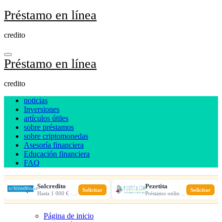
Ir
Préstamo en línea
al
contenido
credito
Préstamo en línea
credito
noticias
Inversiones
artículos útiles
sobre préstamos
sobre criptomonedas
Asesoría financiera
Educación financiera
FAQ
Solcredito
Pezetita
Solicitar
Solicitar
Hasta 1 000 € · 30 días · 100% online
Préstamo online · Aprobación rápida
Página de inicio