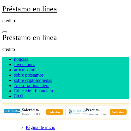
Ir
Préstamo en línea
al
contenido
credito
Préstamo en línea
credito
noticias
Inversiones
artículos útiles
sobre préstamos
sobre criptomonedas
Asesoría financiera
Educación financiera
FAQ
Solcredito
Pezetita
Solicitar
Solicitar
Hasta 1 000 € · 30 días · 100% online
Préstamo online · Aprobación rápida
Página de inicio