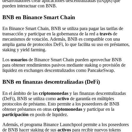
desarrolladores crear aplicaciones descentralizadas (dApps) que
pueden interactuar con BNB.
BNB en Binance Smart Chain
En Binance Smart Chain, BNB se utiliza para pagar las tarifas de
transacción y participar en la gobernanza de la red a
través
de
mecanismos de votación. Además, BNB es compatible con una
amplia gama de protocolos DeFi, lo que facilita su uso en préstamos,
staking y yield farming.
Los
usuarios
de Binance Smart Chain pueden aprovechar BNB
para obtener rendimientos pasivos mediante staking o provisión de
liquidez en exchanges descentralizados como PancakeSwap.
BNB en finanzas descentralizadas (DeFi)
En el ámbito de las
criptomonedas
y las finanzas descentralizadas
(DeFi), BNB se utiliza como
activo
de garantía en múltiples
protocolos de préstamo. Esto permite a los poseedores de BNB
obtener préstamos en otras
criptomonedas
y participar en la
participación
en pools de liquidez.
Además, el programa Binance Launchpool permite a los poseedores
de BNB hacer staking de sus
activos
para recibir nuevos tokens