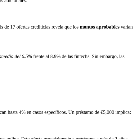
s adicionales.
s de 17 ofertas crediticias revela que los
montos aprobables
varían
omedio del 6.5%
frente al 8.9% de las fintechs. Sin embargo, las
lican hasta 4% en casos específicos. Un préstamo de €5,000 implica:
nes online. Esto afecta especialmente a préstamos a más de 3 años.