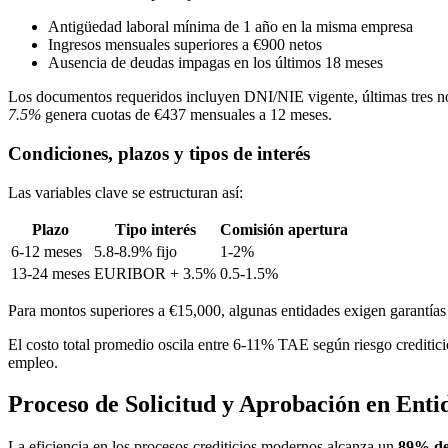
Antigüedad laboral mínima de 1 año en la misma empresa
Ingresos mensuales superiores a €900 netos
Ausencia de deudas impagas en los últimos 18 meses
Los documentos requeridos incluyen DNI/NIE vigente, últimas tres nó
7.5%
genera cuotas de €437 mensuales a 12 meses.
Condiciones, plazos y tipos de interés
Las variables clave se estructuran así:
Plazo
Tipo interés
Comisión apertura
6-12 meses
5.8-8.9% fijo
1-2%
13-24 meses
EURIBOR + 3.5%
0.5-1.5%
Para montos superiores a €15,000, algunas entidades exigen garantía
El costo total promedio oscila entre 6-11% TAE según riesgo crediti
empleo.
Proceso de Solicitud y Aprobación en Enti
La eficiencia en los procesos crediticios modernos alcanza un
89% de