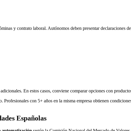
minas y contrato laboral. Autónomos deben presentar declaraciones de I
s adicionales. En estos casos, conviene comparar opciones con produc
cio. Profesionales con 5+ años en la misma empresa obtienen condicio
dades Españolas
 automatización
según la Comisión Nacional del Mercado de Valores. E