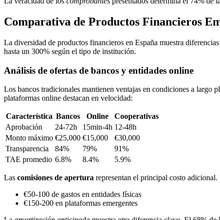
La veracidad de los
comprobantes
presentados determina el 74% de la
Comparativa de Productos Financieros E
La diversidad de productos financieros en España muestra diferencias no
hasta un 300% según el tipo de institución.
Análisis de ofertas de bancos y entidades online
Los bancos tradicionales mantienen ventajas en condiciones a largo 
plataformas online destacan en velocidad:
Característica
Bancos
Online
Cooperativas
Aprobación
24-72h
15min-4h
12-48h
Monto máximo
€25,000
€15,000
€30,000
Transparencia
84%
79%
91%
TAE promedio
6.8%
8.4%
5.9%
Las
comisiones de apertura
representan el principal costo adicional
€50-100 de gastos en entidades físicas
€150-200 en plataformas emergentes
La
amortización anticipada
muestra otra diferencia clave. El 68% de 