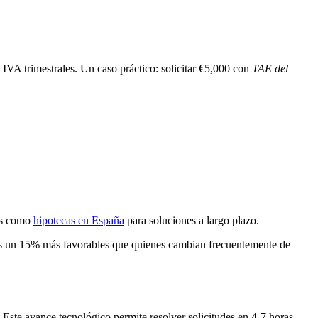
VA trimestrales. Un caso práctico: solicitar €5,000 con
TAE del
tos como
hipotecas en España
para soluciones a largo plazo.
nes un 15% más favorables que quienes cambian frecuentemente de
ste avance tecnológico permite resolver solicitudes en 4-7 horas