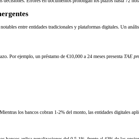
s decisiones. Errores en documentos prolongan los plazos hasta 72 hora
mergentes
tables entre entidades tradicionales y plataformas digitales. Un análisi
plazo. Por ejemplo, un préstamo de €10,000 a 24 meses presenta
TAE pr
. Mientras los bancos cobran 1-2% del monto, las entidades digitales ap
los bancos aplica penalizaciones del 0.5-1%, frente al 43% de las opcio