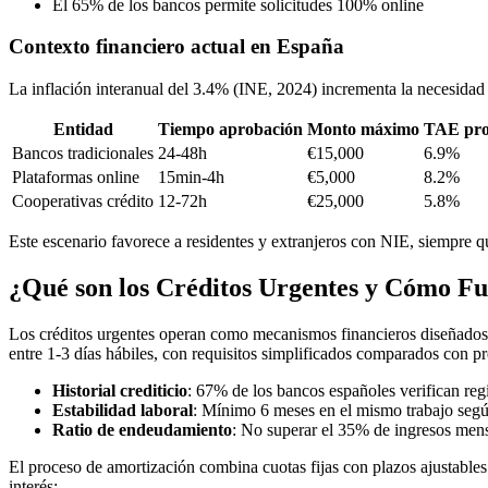
El 65% de los bancos permite solicitudes 100% online
Contexto financiero actual en España
La inflación interanual del 3.4% (INE, 2024) incrementa la necesidad 
Entidad
Tiempo aprobación
Monto máximo
TAE pr
Bancos tradicionales
24-48h
€15,000
6.9%
Plataformas online
15min-4h
€5,000
8.2%
Cooperativas crédito
12-72h
€25,000
5.8%
Este escenario favorece a residentes y extranjeros con NIE, siempre q
¿Qué son los Créditos Urgentes y Cómo F
Los créditos urgentes operan como mecanismos financieros diseñados p
entre 1-3 días hábiles, con requisitos simplificados comparados con pr
Historial crediticio
: 67% de los bancos españoles verifican re
Estabilidad laboral
: Mínimo 6 meses en el mismo trabajo segú
Ratio de endeudamiento
: No superar el 35% de ingresos men
El proceso de amortización combina cuotas fijas con plazos ajustabl
interés: