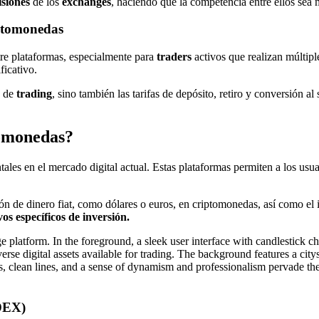
siones
de los
exchanges
, haciendo que la competencia entre ellos sea 
iptomonedas
tre plataformas, especialmente para
traders
activos que realizan múltip
ficativo.
de
trading
, sino también las tarifas de depósito, retiro y conversión a
tomonedas?
es en el mercado digital actual. Estas plataformas permiten a los usua
ión de dinero fiat, como dólares o euros, en criptomonedas, así como el
os específicos de inversión.
(DEX)