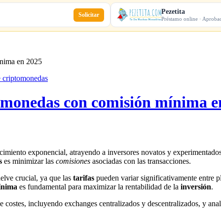
Pezetita
Solicitar
Préstamo online · Aproba
ínima en 2025
e criptomonedas
tomonedas con comisión mínima e
imiento exponencial, atrayendo a inversores novatos y experimentados 
s
es minimizar las
comisiones
asociadas con las transacciones.
lve crucial, ya que las
tarifas
pueden variar significativamente entre p
ínima
es fundamental para maximizar la rentabilidad de la
inversión
.
 de costes, incluyendo exchanges centralizados y descentralizados, y a