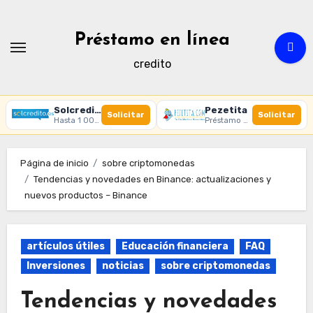
Ir
al
Préstamo en línea
contenido
credito
Solcredito
Pezetita
Solicitar
Solicitar
Hasta 1 000 € · 30 días · 100% online
Préstamo online · Aprobación rápida
Página de inicio
sobre criptomonedas
Tendencias y novedades en Binance: actualizaciones y
nuevos productos – Binance
artículos útiles
Educación financiera
FAQ
Inversiones
noticias
sobre criptomonedas
Tendencias y novedades