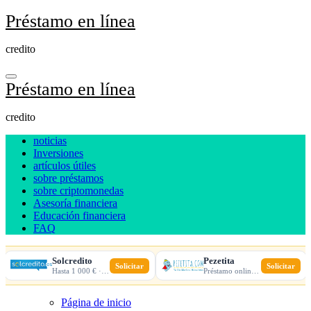
Ir
Préstamo en línea
al
contenido
credito
Préstamo en línea
credito
noticias
Inversiones
artículos útiles
sobre préstamos
sobre criptomonedas
Asesoría financiera
Educación financiera
FAQ
Solcredito
Pezetita
Solicitar
Solicitar
Hasta 1 000 € · 30 días · 100% online
Préstamo online · Aprobación rápida
Página de inicio