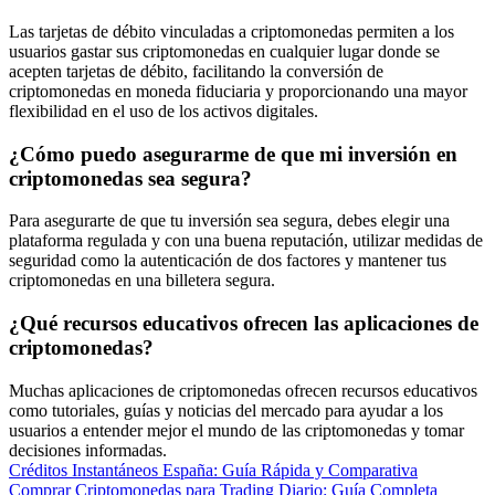
Las tarjetas de débito vinculadas a criptomonedas permiten a los
usuarios gastar sus criptomonedas en cualquier lugar donde se
acepten tarjetas de débito, facilitando la conversión de
criptomonedas en moneda fiduciaria y proporcionando una mayor
flexibilidad en el uso de los activos digitales.
¿Cómo puedo asegurarme de que mi inversión en
criptomonedas sea segura?
Para asegurarte de que tu inversión sea segura, debes elegir una
plataforma regulada y con una buena reputación, utilizar medidas de
seguridad como la autenticación de dos factores y mantener tus
criptomonedas en una billetera segura.
¿Qué recursos educativos ofrecen las aplicaciones de
criptomonedas?
Muchas aplicaciones de criptomonedas ofrecen recursos educativos
como tutoriales, guías y noticias del mercado para ayudar a los
usuarios a entender mejor el mundo de las criptomonedas y tomar
decisiones informadas.
Navegación
Créditos Instantáneos España: Guía Rápida y Comparativa
Comprar Criptomonedas para Trading Diario: Guía Completa