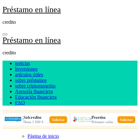
Ir
Préstamo en línea
al
contenido
credito
Préstamo en línea
credito
noticias
Inversiones
artículos útiles
sobre préstamos
sobre criptomonedas
Asesoría financiera
Educación financiera
FAQ
Solcredito
Pezetita
Solicitar
Solicitar
Hasta 1 000 € · 30 días · 100% online
Préstamo online · Aprobación rápida
Página de inicio