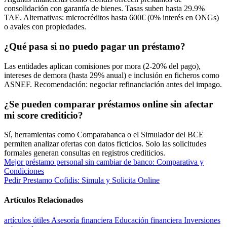
consolidación con garantía de bienes. Tasas suben hasta 29.9%
TAE. Alternativas: microcréditos hasta 600€ (0% interés en ONGs)
o avales con propiedades.
¿Qué pasa si no puedo pagar un préstamo?
Las entidades aplican comisiones por mora (2-20% del pago),
intereses de demora (hasta 29% anual) e inclusión en ficheros como
ASNEF. Recomendación: negociar refinanciación antes del impago.
¿Se pueden comparar préstamos online sin afectar
mi score crediticio?
Sí, herramientas como Comparabanca o el Simulador del BCE
permiten analizar ofertas con datos ficticios. Solo las solicitudes
formales generan consultas en registros crediticios.
Navegación
Mejor préstamo personal sin cambiar de banco: Comparativa y
Condiciones
de
Pedir Prestamo Cofidis: Simula y Solicita Online
entradas
Artículos Relacionados
artículos útiles
Asesoría financiera
Educación financiera
Inversiones