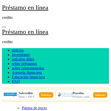
Ir
Préstamo en línea
al
contenido
credito
Préstamo en línea
credito
noticias
Inversiones
artículos útiles
sobre préstamos
sobre criptomonedas
Asesoría financiera
Educación financiera
FAQ
Solcredito
Pezetita
Solicitar
Solicitar
Hasta 1 000 € · 30 días · 100% online
Préstamo online · Aprobación rápida
Página de inicio