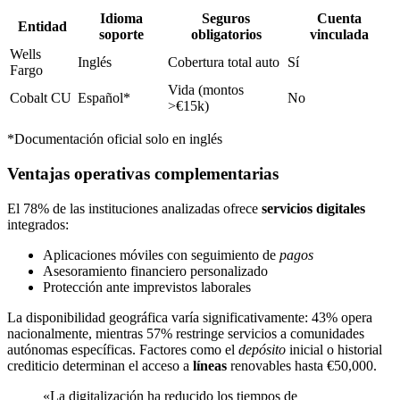
Idioma
Seguros
Cuenta
Entidad
soporte
obligatorios
vinculada
Wells
Inglés
Cobertura total auto
Sí
Fargo
Vida (montos
Cobalt CU
Español*
No
>€15k)
*Documentación oficial solo en inglés
Ventajas operativas complementarias
El 78% de las instituciones analizadas ofrece
servicios digitales
integrados:
Aplicaciones móviles con seguimiento de
pagos
Asesoramiento financiero personalizado
Protección ante imprevistos laborales
La disponibilidad geográfica varía significativamente: 43% opera
nacionalmente, mientras 57% restringe servicios a comunidades
autónomas específicas. Factores como el
depósito
inicial o historial
crediticio determinan el acceso a
líneas
renovables hasta €50,000.
«La digitalización ha reducido los tiempos de