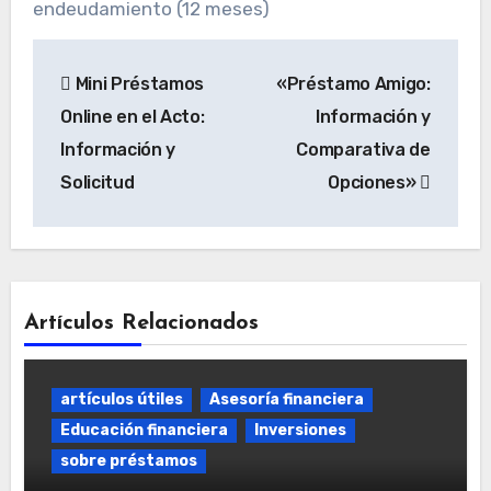
endeudamiento (12 meses)
Navegación
Mini Préstamos
«Préstamo Amigo:
de
Online en el Acto:
Información y
entradas
Información y
Comparativa de
Solicitud
Opciones»
Artículos Relacionados
artículos útiles
Asesoría financiera
Educación financiera
Inversiones
sobre préstamos