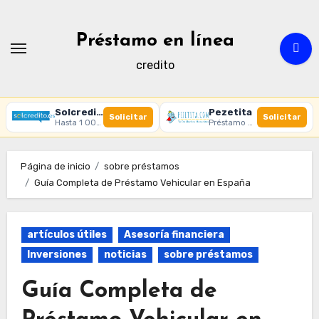
Ir
al
Préstamo en línea
contenido
credito
Solcredito
Pezetita
Solicitar
Solicitar
Hasta 1 000 € · 30 días · 100% online
Préstamo online · Aprobación rápida
Página de inicio
sobre préstamos
Guía Completa de Préstamo Vehicular en España
artículos útiles
Asesoría financiera
Inversiones
noticias
sobre préstamos
Guía Completa de